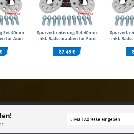
ng Set 40mm
Spurverbreiterung Set 40mm
Spurverbre
en für Audi
inkl. Radschrauben für Ford
inkl. Rads
4
Galaxy WGR
€
87,45 €
den!
hr