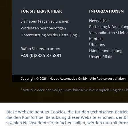
FÜR SIE ERREICHBAR
INFORMATIONEN
Newsletter
Sie haben Fragen zu unseren
Bestellung & Bezahlun
Produkten oder benötigen
Versandkosten / Liefe
Unterstützung bei der Bestellung?
Kontakt
Über uns
Rufen Sie uns an unter:
Händleranmeldung
+49 (0)2325 375881
Unsere Filiale
Copyright © 2026 - Novus Automotive GmbH - Alle Rechte vorbehalten
1
aktuelle oder ehemalige unverbindliche Preisempfehlung des He
Diese Website benutzt Cookies, die für den technischen Betrie
die den Komfort bei Benutzung dieser Website erhöhen, der D
sozialen Netzwerken vereinfachen sollen, werden nur mit Ihre