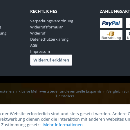
RECHTLICHES
ZAHLUNGSAR
Verpackungsverordnung
g
Widerrufsformular
rung
Widerruf
Datenschutzerklärung
AGB
Impressum
Widerruf erklären
rstellers inklusive Mehrwertsteuer und eventuelle Ersparnis im Vergleich zu
Herstellers
b der Website erforderlich sind und stets gesetzt werden. Andere C
irektwerbung dienen oder die Interaktion mit anderen Websites u
r Zustimmung gesetzt.
Mehr Informationen