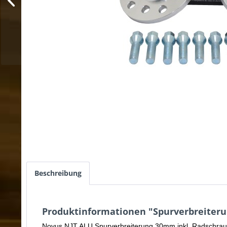
Beschreibung
Produktinformationen "Spurverbreiteru
Novus NJT ALU Spurverbreiterung 30mm inkl. Radschra