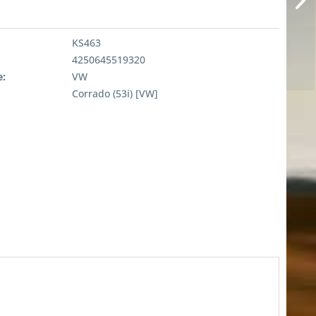
KS463
4250645519320
:
VW
Corrado (53i) [VW]