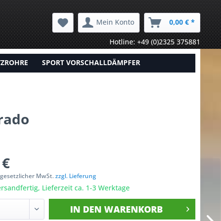
Mein Konto
0,00 € *
Hotline: +49 (0)2325 375881
TZROHRE
SPORT VORSCHALLDÄMPFER
rado
 €
. gesetzlicher MwSt.
zzgl. Lieferung
rsandfertig, Lieferzeit ca. 1-3 Werktage
IN DEN
WARENKORB