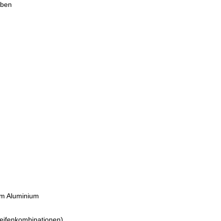
uben
em Aluminium
Reifenkombinationen)