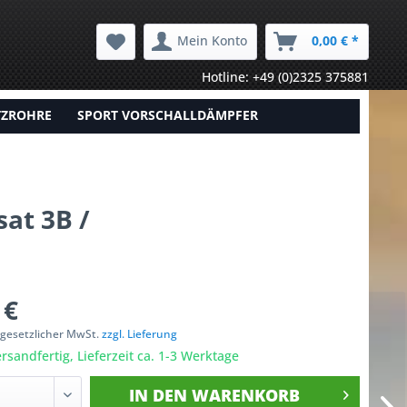
Mein Konto
0,00 € *
Hotline: +49 (0)2325 375881
TZROHRE
SPORT VORSCHALLDÄMPFER
at 3B /
 €
. gesetzlicher MwSt.
zzgl. Lieferung
rsandfertig, Lieferzeit ca. 1-3 Werktage
IN DEN
WARENKORB