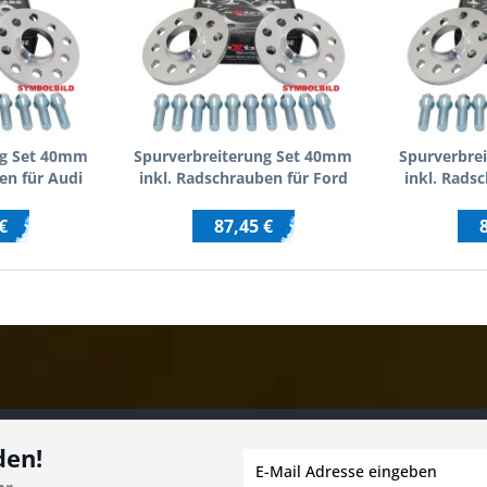
ng Set 40mm
Spurverbreiterung Set 40mm
Spurverbre
en für Audi
inkl. Radschrauben für Ford
inkl. Rads
4
Galaxy WGR
€
87,45 €
den!