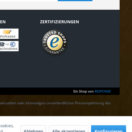
TEN
ZERTIFIZIERUNGEN
Ein Shop von
RESPONSE
r aktuellen oder ehemaligen unverbindlichen Preisempfehlung des
ookies,
Ablehnen
Alle akzeptieren
Konfigurieren
nd