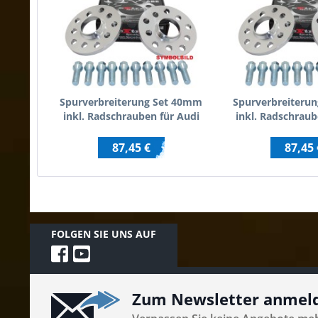
Spurverbreiterung Set 40mm
Spurverbreiteru
inkl. Radschrauben für Audi
inkl. Radschraub
100 / Audi 200 / inkl.Quattro
100 C
87,45 €
87,45 
FOLGEN SIE UNS AUF
Zum Newsletter anmel