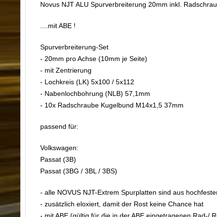
Novus NJT ALU Spurverbreiterung 20mm inkl. Radschra
....mit ABE !
Spurverbreiterung-Set
- 20mm pro Achse (10mm je Seite)
- mit Zentrierung
- Lochkreis (LK) 5x100 / 5x112
- Nabenlochbohrung (NLB) 57,1mm
- 10x Radschraube Kugelbund M14x1,5 37mm
passend für:
Volkswagen:
Passat (3B)
Passat (3BG / 3BL / 3BS)
- alle NOVUS NJT-Extrem Spurplatten sind aus hochfest
- zusätzlich eloxiert, damit der Rost keine Chance hat
- mit ABE (gültig für die in der ABE eingetragenen Rad-/ 