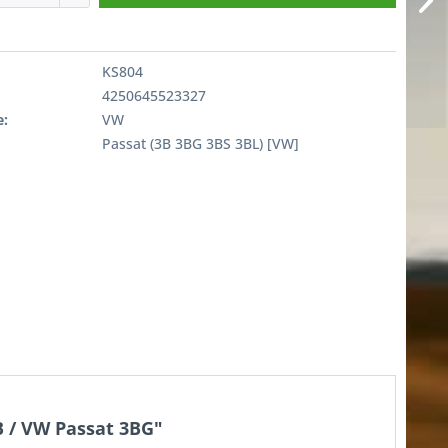
KS804
4250645523327
:
VW
Passat (3B 3BG 3BS 3BL) [VW]
 / VW Passat 3BG"