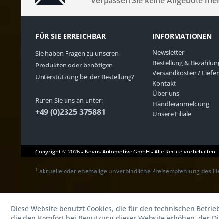
Verpassen Sie keine Angebote me
FÜR SIE ERREICHBAR
INFORMATIONEN
Newsletter
Sie haben Fragen zu unseren
Bestellung & Bezahlun
Produkten oder benötigen
Versandkosten / Liefe
Unterstützung bei der Bestellung?
Kontakt
Über uns
Rufen Sie uns an unter:
Händleranmeldung
+49 (0)2325 375881
Unsere Filiale
Copyright © 2026 - Novus Automotive GmbH - Alle Rechte vorbehalten
1
aktuelle oder ehemalige unverbindliche Preisempfehlung des He
Diese Website benutzt Cookies, die für den technischen Betrie
die den Komfort bei Benutzung dieser Website erhöhen, der D