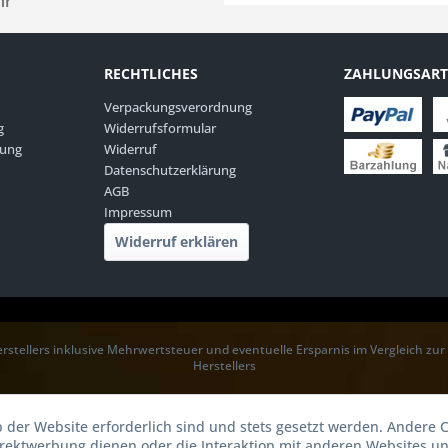
hr
RECHTLICHES
ZAHLUNGSAR
Verpackungsverordnung
g
Widerrufsformular
rung
Widerruf
Datenschutzerklärung
AGB
Impressum
Widerruf erklären
rstellers inklusive Mehrwertsteuer und eventuelle Ersparnis im Vergleich zu
Herstellers
b der Website erforderlich sind und stets gesetzt werden. Andere C
irektwerbung dienen oder die Interaktion mit anderen Websites u