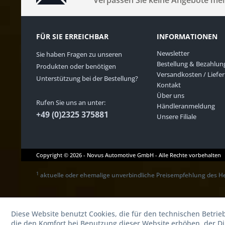
Verpassen Sie keine Angebote me
FÜR SIE ERREICHBAR
INFORMATIONEN
Newsletter
Sie haben Fragen zu unseren
Bestellung & Bezahlun
Produkten oder benötigen
Versandkosten / Liefe
Unterstützung bei der Bestellung?
Kontakt
Über uns
Rufen Sie uns an unter:
Händleranmeldung
+49 (0)2325 375881
Unsere Filiale
Copyright © 2026 - Novus Automotive GmbH - Alle Rechte vorbehalten
1
aktuelle oder ehemalige unverbindliche Preisempfehlung des He
Diese Website benutzt Cookies, die für den technischen Betrie
die den Komfort bei Benutzung dieser Website erhöhen, der D