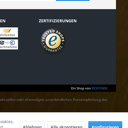
TEN
ZERTIFIZIERUNGEN
Ein Shop von
RESPONSE
r aktuellen oder ehemaligen unverbindlichen Preisempfehlung des
ookies,
Ablehnen
Alle akzeptieren
Konfigurieren
nd