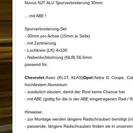
Novus NJT ALU Spurverbreiterung 30mm
....mit ABE !
Spurverbreiterung-Set
- 30mm pro Achse (15mm je Seite)
- mit Zentrierung
- Lochkreis (LK) 4x100
- Nabenlochbohrung (NLB) 56,6mm
passend für:
Chevrolet:
Aveo (KL1T, KLAS)
Opel:
Astra G Coupe, Ca
hochfestem Aluminium
- zusätzlich eloxiert, damit der Rost keine Chance hat
- mit ABE (gültig für die in der ABE eingetragenen Rad-/ 
Hinweise:
- zur Montage werden längere Radschrauben benötigt (nic
- passende, längere Radschrauben finden sie in unsere