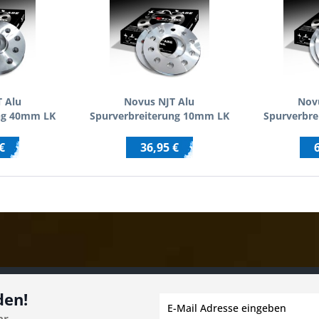
 Alu
Novus NJT Alu
Nov
ng 40mm LK
Spurverbreiterung 10mm LK
Spurverbre
12 für
5x110 / 5x108 für
5
DA/VW mit
ALFA/FIAT/OPEL/SAAB mit
AUDI/CHRY
€
36,95 €
ABE
m
den!