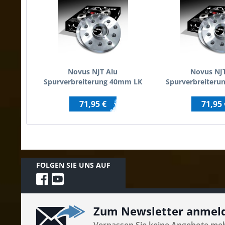
Novus NJT Alu
Novus NJT
Spurverbreiterung 40mm LK
Spurverbreiteru
4x100 / 4x108 für
5x100 / 5x1
AUDI/BMW/SEAT/SKODA/VW
AUDI/SEAT/SKO
71,95 €
71,95 
mit ABE
ABE
FOLGEN SIE UNS AUF
Zum Newsletter anmel