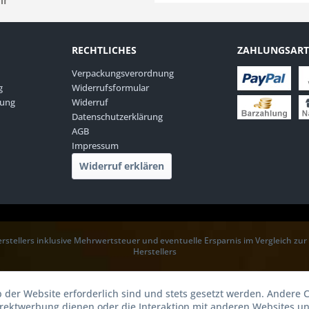
hr
RECHTLICHES
ZAHLUNGSAR
Verpackungsverordnung
g
Widerrufsformular
rung
Widerruf
Datenschutzerklärung
AGB
Impressum
Widerruf erklären
rstellers inklusive Mehrwertsteuer und eventuelle Ersparnis im Vergleich zu
Herstellers
b der Website erforderlich sind und stets gesetzt werden. Andere C
irektwerbung dienen oder die Interaktion mit anderen Websites u