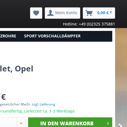
Mein Konto
0,00 € *
Hotline: +49 (0)2325 375881
TZROHRE
SPORT VORSCHALLDÄMPFER
et, Opel
 €
. gesetzlicher MwSt.
zzgl. Lieferung
rsandfertig, Lieferzeit ca. 1-3 Werktage
IN DEN
WARENKORB