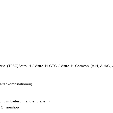
brio (T98C)
Astra H / Astra H GTC / Astra H Caravan (A-H, A-H/C,
Reifenkombinationen)
ht im Lieferumfang enthalten!)
m Onlineshop