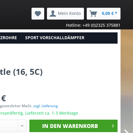
Mein Konto
0,00 € *
Hotline: +49 (0)2325 375881
TZROHRE
SPORT VORSCHALLDÄMPFER
e (16, 5C)
 €
. gesetzlicher MwSt.
zzgl. Lieferung
rsandfertig, Lieferzeit ca. 1-3 Werktage
IN DEN
WARENKORB