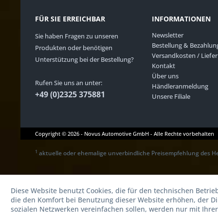
FÜR SIE ERREICHBAR
INFORMATIONEN
Newsletter
Sie haben Fragen zu unseren
Bestellung & Bezahlun
Produkten oder benötigen
Versandkosten / Liefe
Unterstützung bei der Bestellung?
Kontakt
Über uns
Rufen Sie uns an unter:
Händleranmeldung
+49 (0)2325 375881
Unsere Filiale
Copyright © 2026 - Novus Automotive GmbH - Alle Rechte vorbehalten
1
aktuelle oder ehemalige unverbindliche Preisempfehlung des He
Diese Website benutzt Cookies, die für den technischen Betrie
die den Komfort bei Benutzung dieser Website erhöhen, der D
sozialen Netzwerken vereinfachen sollen, werden nur mit Ihre