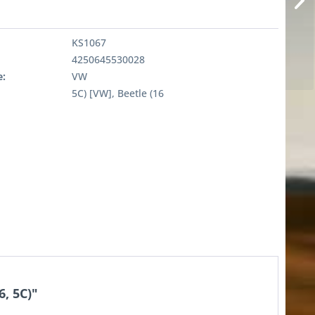
KS1067
4250645530028
:
VW
5C) [VW], Beetle (16
, 5C)"