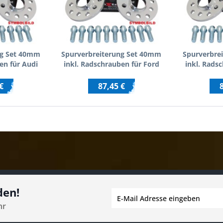
ng Set 40mm
Spurverbreiterung Set 40mm
Spurverbre
en für Audi
inkl. Radschrauben für Ford
inkl. Rads
4
Galaxy WGR
€
87,45 €
den!
hr