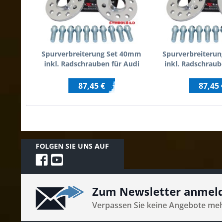
Spurverbreiterung Set 40mm
Spurverbreiteru
inkl. Radschrauben für Audi
inkl. Radschraub
100 / Audi 200 / inkl.Quattro
100 C
87,45 €
87,45 
FOLGEN SIE UNS AUF
Zum Newsletter anmel
Verpassen Sie keine Angebote me