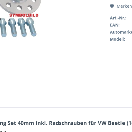
Merken
Art.-Nr.:
EAN:
Automarke
Modell:
g Set 40mm inkl. Radschrauben für VW Beetle (16
ben