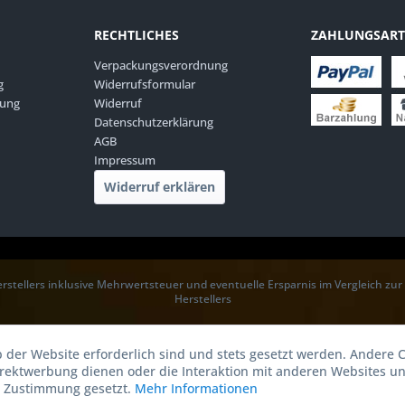
RECHTLICHES
ZAHLUNGSAR
Verpackungsverordnung
g
Widerrufsformular
rung
Widerruf
Datenschutzerklärung
AGB
Impressum
Widerruf erklären
rstellers inklusive Mehrwertsteuer und eventuelle Ersparnis im Vergleich zu
Herstellers
b der Website erforderlich sind und stets gesetzt werden. Andere C
irektwerbung dienen oder die Interaktion mit anderen Websites u
r Zustimmung gesetzt.
Mehr Informationen