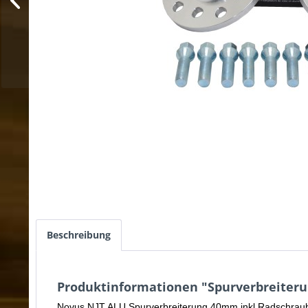
Beschreibung
Produktinformationen "Spurverbreiterun
Novus NJT ALU Spurverbreiterung 40mm inkl.Radschrau